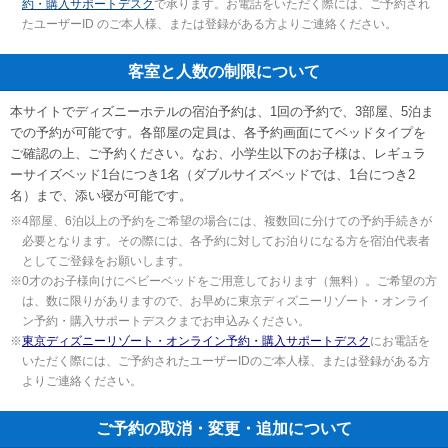
約・購入サポートデスク
で承ります。お電話をいただく際には、ご予約され
たユーザーID のご本人様、または登録がある方よりご連絡ください。
客室と人数の制限について
本サイトでディズニーホテルの宿泊予約は、1回の予約で、3部屋、5泊ま
での予約が可能です。各部屋の定員は、各予約画面にてベッドタイプを
ご確認の上、ご予約ください。なお、小学生以下のお子様は、レギュラ
ーサイズベッド1台につき1名（ダブルサイズベッドでは、1台につき2
名）まで、添い寝が可能です。
※
4部屋、6泊以上の予約をご希望の場合には、複数回に分けての予約手続きが
必要となります。その際には、各予約に対してお泊りになる方を宿泊代表者
としてご登録をお願いします。
※
0才のお子様向けにベビーベッドをご用意しております（無料）。ご希望の方
は、数に限りがありますので、お早めに東京ディズニーリゾート・オンライ
ン予約・購入サポートデスクまでお申込みください。
※
東京ディズニーリゾート・オンライン予約・購入サポートデスク
にお電話を
いただく際には、ご予約されたユーザーIDのご本人様、または登録がある方
よりご連絡ください。
ご予約の取消・変更・追加について