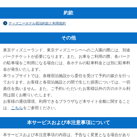
約款
ディズニーホテル宿泊約款と利用規約
その他
東京ディズニーランド、東京ディズニーシーへのご入園の際には、別途
パークチケットが必要になります。また、お車をご利用の際、各パーク
の駐車場をご利用になる場合には、各ホテルの駐車料金とは別に駐車料
金が発生いたします。
本ウェブサイトでは、各種宿泊施設から委任を受けて予約の媒介を行っ
ております。お客様と各宿泊施設との間で生じた損害については、一切
責任を負いません。また、ご予約いただいたお客様以外の方のホテル利
用は固くお断りいたします。
お客様の通信環境、利用できるブラウザなど本サイト全般に関すること
は、
こちら
をご参照ください。
本サービスおよび本注意事項について
本サービスおよび本注意事項の内容は、予告なく変更となる場合があり