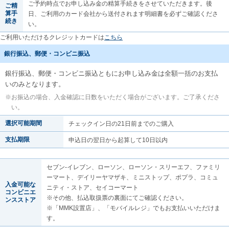
ご予約時点でお申し込み金の精算手続きをさせていただきます。後
ご精
算手
日、ご利用のカード会社から送付されます明細書を必ずご確認くださ
続き
い。
ご利用いただけるクレジットカードは
こちら
銀行振込、郵便・コンビニ振込
銀行振込、郵便・コンビニ振込ともにお申し込み金は全額一括のお支払
いのみとなります。
※
お振込の場合、入金確認に日数をいただく場合がございます。ご了承くださ
い。
選択可能期間
チェックイン日の21日前までのご購入
支払期限
申込日の翌日から起算して10日以内
セブン-イレブン、ローソン、ローソン・スリーエフ、ファミリ
ーマート、デイリーヤマザキ、ミニストップ、ポプラ、コミュ
入金可能な
ニティ・ストア、セイコーマート
コンビニエ
※その他、払込取扱票の裏面にてご確認ください。
ンスストア
※「MMK設置店」、「モバイルレジ」でもお支払いいただけま
す。