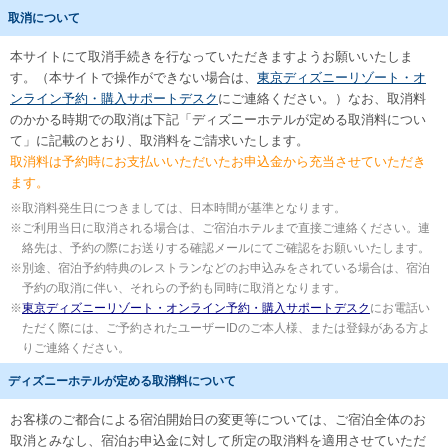
取消について
本サイトにて取消手続きを行なっていただきますようお願いいたしま
す。（本サイトで操作ができない場合は、
東京ディズニーリゾート・オ
ンライン予約・購入サポートデスク
にご連絡ください。）なお、取消料
のかかる時期での取消は下記「ディズニーホテルが定める取消料につい
て」に記載のとおり、取消料をご請求いたします。
取消料は予約時にお支払いいただいたお申込金から充当させていただき
ます。
※
取消料発生日につきましては、日本時間が基準となります。
※
ご利用当日に取消される場合は、ご宿泊ホテルまで直接ご連絡ください。連
絡先は、予約の際にお送りする確認メールにてご確認をお願いいたします。
※
別途、宿泊予約特典のレストランなどのお申込みをされている場合は、宿泊
予約の取消に伴い、それらの予約も同時に取消となります。
※
東京ディズニーリゾート・オンライン予約・購入サポートデスク
にお電話い
ただく際には、ご予約されたユーザーIDのご本人様、または登録がある方よ
りご連絡ください。
ディズニーホテルが定める取消料について
お客様のご都合による宿泊開始日の変更等については、ご宿泊全体のお
取消とみなし、宿泊お申込金に対して所定の取消料を適用させていただ