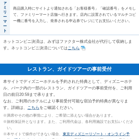
ァ
ミ
商品購入時にサイトより通知される「お客様番号」「確認番号」をメモし
リ
て、ファミリーマート店舗へ行きます。店内に設置されているマルチコピ
ー
ー機に番号を入力し、発券される申込券でレジにてお支払いください。
マ
ー
ト
ネットコンビニ決済は、みずほファクター株式会社が代行して収納しま
す。ネットコンビニ決済については
こちら
レストラン、ガイドツアーの事前受付
本サイトでディズニーホテルを予約された特典として、ディズニーホテ
ル、パーク内の一部のレストラン、ガイドツアーの事前受付を、ご利用
日の前日20:59まで承ります。
なお、ご利用のホテルにより事前受付可能な宿泊予約特典が異なりま
す。詳細は、
こちら
をご確認ください。
※
満席やその他の事情により、ご希望に添えない場合があります。
※
旅程保証外となります。また、ご利用代金は、各利用施設でお支払いくださ
い。
※
本サイトで操作ができない場合、
東京ディズニーリゾート・オンライン予